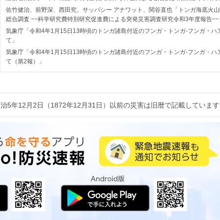
佐竹健治、前野深、西田究、サッパシー アナワット、関谷直也「トンガ海底火
総合調査 −−科学研究費特別研究促進費による突発災害調査研究令和3年度報告−−
気象庁「令和4年1月15日13時頃のトンガ諸島付近のフンガ・トンガ-フンガ・
て」
気象庁「令和4年1月15日13時頃のトンガ諸島付近のフンガ・トンガ-フンガ・
て（第2報）」
治5年12月2日（1872年12月31日）以前の災害は旧暦で記載していま