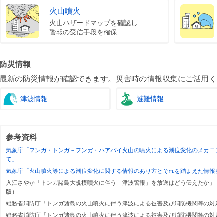
火山噴火
火山ハザードマップを確認し
警報の受信手段を確保
防災情報
最新の防災情報が確認できます。災害時の情報収集にご活用く
津波情報
避難情報
参考資料
気象庁「フンガ・トンガ－フンガ・ハアパイ火山の噴火による潮位変化のメカニ
て」
気象庁「火山噴火等による潮位変化に関する情報のあり方とそれを踏まえた情報
入江さやか「トンガ諸島大規模噴火に伴う「津波警報」を放送はどう伝えたか」（『
版）
総務省消防庁「トンガ諸島の火山噴火に伴う津波による被害及び消防機関等の対
総務省消防庁「トンガ諸島の火山噴火に伴う津波による被害及び消防機関等の対