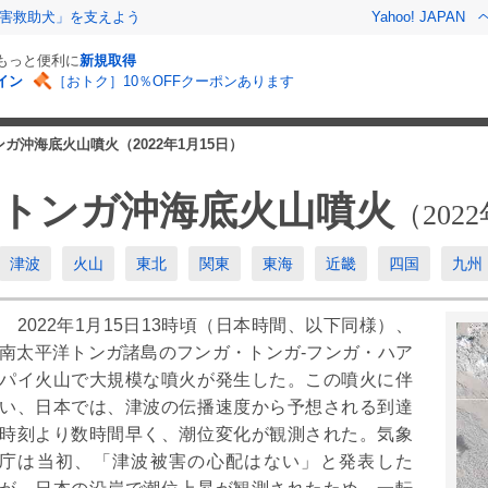
害救助犬」を支えよう
Yahoo! JAPAN
でもっと便利に
新規取得
イン
［おトク］10％OFFクーポンあります
ンガ沖海底火山噴火（2022年1月15日）
トンガ沖海底火山噴火
（202
津波
火山
東北
関東
東海
近畿
四国
九州
2022年1月15日13時頃（日本時間、以下同様）、
2
3
月
月
南太平洋トンガ諸島のフンガ・トンガ-フンガ・ハア
パイ火山で大規模な噴火が発生した。この噴火に伴
1
2
3
4
5
6
7
1
2
3
4
5
6
い、日本では、津波の伝播速度から予想される到達
時刻より数時間早く、潮位変化が観測された。気象
8
9
10
11
12
13
14
8
9
10
11
12
13
庁は当初、「津波被害の心配はない」と発表した
5
16
17
18
19
20
21
15
16
17
18
19
20