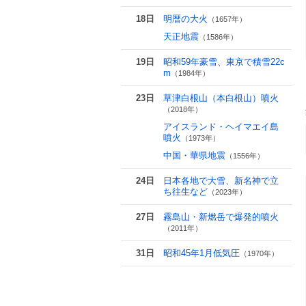
18日
明暦の大火
（1657年）
天正地震
（1586年）
19日
昭和59年豪雪、東京で積雪22c
m
（1984年）
23日
草津白根山（本白根山）噴火
（2018年）
アイスランド・ヘイマエイ島
噴火
（1973年）
中国・華県地震
（1556年）
24日
日本各地で大雪、新名神で立
ち往生など
（2023年）
27日
霧島山・新燃岳で爆発的噴火
（2011年）
31日
昭和45年1月低気圧
（1970年）