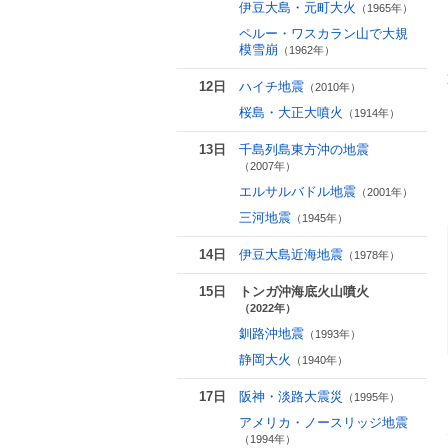
伊豆大島・元町大火
（1965年）
ペルー・ワスカラン山で大規
模雪崩
（1962年）
12日
ハイチ地震
（2010年）
桜島・大正大噴火
（1914年）
13日
千島列島東方沖の地震
（2007年）
エルサルバドル地震
（2001年）
三河地震
（1945年）
14日
伊豆大島近海地震
（1978年）
15日
トンガ沖海底火山噴火
（2022年）
釧路沖地震
（1993年）
静岡大火
（1940年）
17日
阪神・淡路大震災
（1995年）
アメリカ・ノースリッジ地震
（1994年）