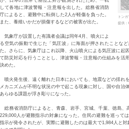
が、日本の沿岸で潮位上昇が観測されたため、一転
2
23
24
25
26
27
28
22
23
24
25
26
27
して各地に津波警報・注意報を出した。総務省消防
庁によると、避難中に転倒した2人が軽傷を負った。
29
30
31
トンガ
また、養殖いかだが損傷するなどの被害が出た。
提供：C
気象庁が設置した有識者会議は同年4月、噴火によ
る空気の振動で生じた「気圧波」に海面が押されたことなど
た。さらに、気象庁はこれ以降、火山噴火による気圧波に起
て防災対応を行うこととし、津波警報・注意報の仕組みを活
決めた。
噴火発生後、遠く離れた日本においても、地震などの揺れを
メカニズムが不明な状況の中で起こる現象に対し、国や自治
あらゆる課題が浮き彫りになった。
総務省消防庁によると、青森、岩手、宮城、千葉、徳島、高
229,000人が避難指示の対象になった。住民の避難を巡っては
指示が発令されたが、実際に避難したのは最大で1,984人と