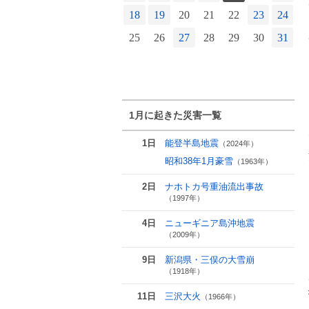
18
19
20
21
22
23
24
2
25
26
27
28
29
30
31
1月に起きた災害一覧
1日
能登半島地震
（2024年）
昭和38年1月豪雪
（1963年）
2日
ナホトカ号重油流出事故
（1997年）
4日
ニューギニア島沖地震
（2009年）
9日
新潟県・三俣の大雪崩
（1918年）
11日
三沢大火
（1966年）