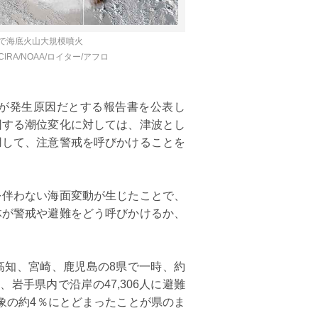
28
19
20
21
22
23
24
25
17
18
19
20
2
26
27
28
29
30
24
25
26
27
2
で海底火山大規模噴火
IRA/NOAA/ロイター/アフロ
31
が発生原因だとする報告書を公表し
因する潮位変化に対しては、津波とし
用して、注意警戒を呼びかけることを
伴わない海面変動が生じたことで、
体が警戒や避難をどう呼びかけるか、
知、宮崎、鹿児島の8県で一時、約
、岩手県内で沿岸の47,306人に避難
対象の約4％にとどまったことが県のま